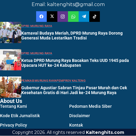
Email: kaltenghits@gmail.com
DPRD MURUNG RAYA
Karnaval Budaya Meriah, DPRD Murung Raya Dorong
Generasi Muda Lestarikan Tradisi
DPRD MURUNG RAYA
Ketua DPRD Murung Raya Bacakan Teks UUD 1945 pada
Upacara HUT ke-24 Kabupaten
PEMKAB MURUNG RAYA
PEMPROV KALTENG
Gubernur Agustiar Sabran Tinjau Pasar Murah dan Cek
Kesehatan Gratis di Hari Jadi ke-24 Murung Raya
About Us
Tentang Kami
Pedoman Media Siber
Kode Etik Jurnalistik
Disclaimer
Privacy Policy
Kontak
Copyright 2026. All rights reserved
Kaltenghits.com