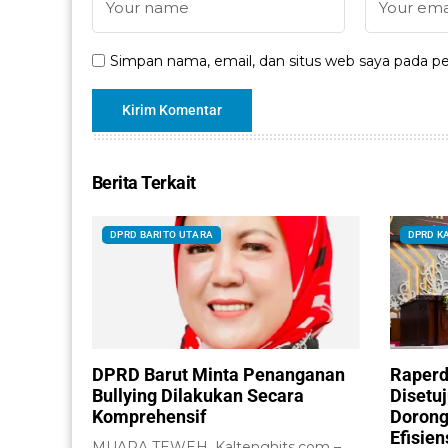
Simpan nama, email, dan situs web saya pada pe
Berita Terkait
DPRD BARITO UTARA
DPRD K
DPRD Barut Minta Penanganan
Raperd
Bullying Dilakukan Secara
Disetu
Komprehensif
Dorong
Efisie
MUARA TEWEH, Kaltenghits.com –