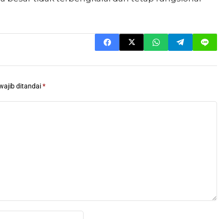
wajib ditandai
*