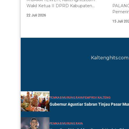
Wakil Ketua II DPRD Kabupaten
PALANGK
Barito Utara, Henny...
Pemerin
22 Juli 2026
Tengah 
15 Juli 20
Kalimant
Kaltenghits.com 
PEMKAB MURUNG RAYA
PEMPROV KALTENG
Gubernur Agustiar Sabran Tinjau Pasar Mur
PEMKAB MURUNG RAYA