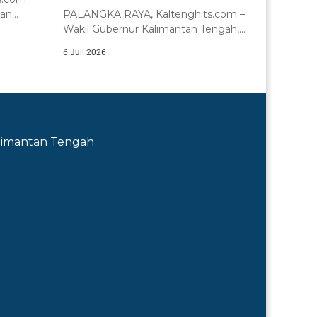
tan
PALANGKA RAYA, Kaltenghits.com –
nsi
Wakil Gubernur Kalimantan Tengah,
H. Edy Pratowo, menyampaikan...
6 Juli 2026
Kalimantan Tengah