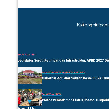
Kaltenghits.com 
DPRD KALTENG
Legislator Soroti Ketimpangan Infrastruktur, APBD 2027 Di
PALANGKA RAYA
PEMPROV KALTENG
Gubernur Agustiar Sabran Resmi Buka Tur
PALANGKA RAYA
Protes Pemadaman Listrik, Massa Tumpahk
About Us