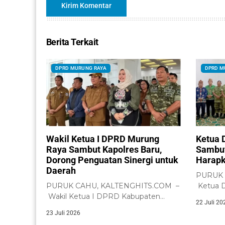
Berita Terkait
DPRD MURUNG RAYA
DPRD M
Wakil Ketua I DPRD Murung
Ketua 
Raya Sambut Kapolres Baru,
Sambut
Dorong Penguatan Sinergi untuk
Harapk
Daerah
PURUK 
PURUK CAHU, KALTENGHITS.COM –
Ketua 
Wakil Ketua I DPRD Kabupaten
Raya, H.
22 Juli 20
Murung Raya, Dina...
23 Juli 2026