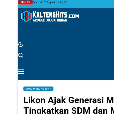
Jumat, 7 Agustus 2026
Hari Ini
DPRD MURUNG RAYA
Likon Ajak Generasi 
Tingkatkan SDM dan 