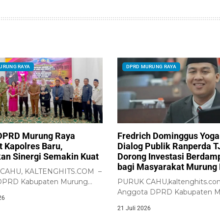
URUNG RAYA
DPRD MURUNG RAYA
DPRD Murung Raya
Fredrich Dominggus Yoga
 Kapolres Baru,
Dialog Publik Ranperda T
an Sinergi Semakin Kuat
Dorong Investasi Berdam
bagi Masyarakat Murung
CAHU, KALTENGHITS.COM –
DPRD Kabupaten Murung
PURUK CAHU,kaltenghits.co
 Rumiadi, menghadiri...
Anggota DPRD Kabupaten 
26
Raya, Fredrich Dominggus Yo
21 Juli 2026
S.H.,...