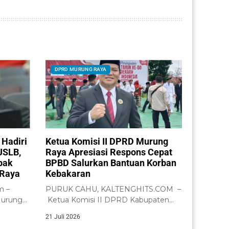
DPRD MURUNG RAYA
 Hadiri
Ketua Komisi II DPRD Murung
JSLB,
Raya Apresiasi Respons Cepat
pak
BPBD Salurkan Bantuan Korban
 Raya
Kebakaran
m –
PURUK CAHU, KALTENGHITS.COM –
Murung
Ketua Komisi II DPRD Kabupaten
ga,
Murung Raya, Bebie,...
21 Juli 2026