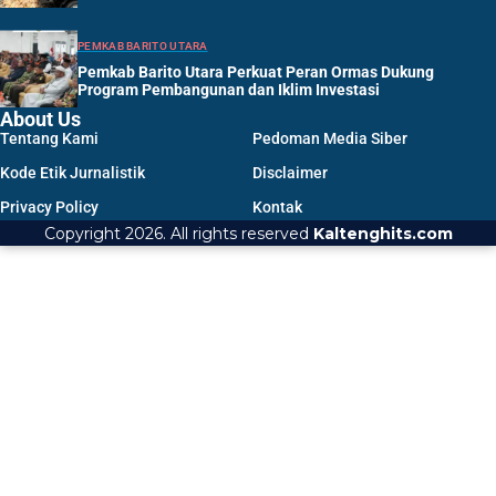
PEMKAB BARITO UTARA
Pemkab Barito Utara Perkuat Peran Ormas Dukung
Program Pembangunan dan Iklim Investasi
About Us
Tentang Kami
Pedoman Media Siber
Kode Etik Jurnalistik
Disclaimer
Privacy Policy
Kontak
Copyright 2026. All rights reserved
Kaltenghits.com