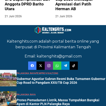
Anggota DPRD Barito
Apresiasi dari Patih
Utara
Herman AB
21 Juni 2026
21 Juni 2026
Kaltenghits.com adalah portal berita online yang
berpusat di Provinsi Kalimantan Tengah
Email: kaltenghits@gmail.com
PALANGKA RAYA
PEMPROV KALTENG
Gubernur Agustiar Sabran Resmi Buka Turnamen Gubernur
Cup Road to Pangdam XXII/TB Cup 2026
PALANGKA RAYA
Protes Pemadaman Listrik, Massa Tumpahkan Bangkai
Ayam di Kantor PLN Palangka Raya