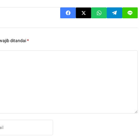
wajib ditandai
*