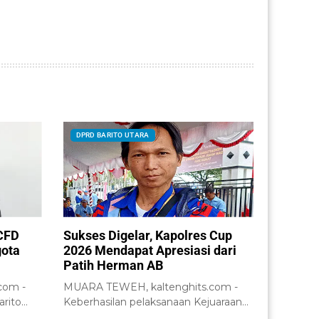
DPRD BARITO UTARA
CFD
Sukses Digelar, Kapolres Cup
gota
2026 Mendapat Apresiasi dari
Patih Herman AB
com -
MUARA TEWEH, kaltenghits.com -
rito
Keberhasilan pelaksanaan Kejuaraan
paikan...
Bola Voli Kapolres Cup Tahun...