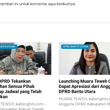
ramban ini untuk komentar saya berikutnya.
ARITO UTARA
DPRD BARITO UTARA
DPRD Tekankan
Launching Muara Teweh 
han Semua Pihak
Dapat Apresiasi dari Ang
ap Jadwal yang Telah
DPRD Barito Utara
pkan
MUARA TEWEH, kaltenghits.
EWEH, kaltenghits.com -
Anggota DPRD Kabupaten Ba
erwakilan Rakyat Daerah
Utara, Naruk Saritani, menyam