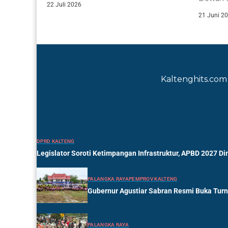
22 Juli 2026
(DPRD) K
21 Juni 2
Kaltenghits.com 
DPRD KALTENG
Legislator Soroti Ketimpangan Infrastruktur, APBD 2027 Di
PALANGKA RAYA
PEMPROV KALTENG
Gubernur Agustiar Sabran Resmi Buka Tur
PALANGKA RAYA