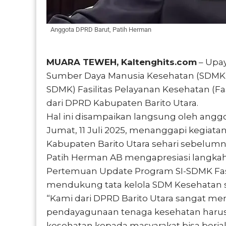
Anggota DPRD Barut, Patih Herman
MUARA TEWEH, Kaltenghits.com
– Upay
Sumber Daya Manusia Kesehatan (SDMK) 
SDMK) Fasilitas Pelayanan Kesehatan 
dari DPRD Kabupaten Barito Utara.
Hal ini disampaikan langsung oleh angg
Jumat, 11 Juli 2025, menanggapi kegiata
Kabupaten Barito Utara sehari sebelumn
Patih Herman AB mengapresiasi langkah
Pertemuan Update Program SI-SDMK Fasy
mendukung tata kelola SDM Kesehatan sec
“Kami dari DPRD Barito Utara sangat me
pendayagunaan tenaga kesehatan harus b
kesehatan kepada masyarakat bisa berjala