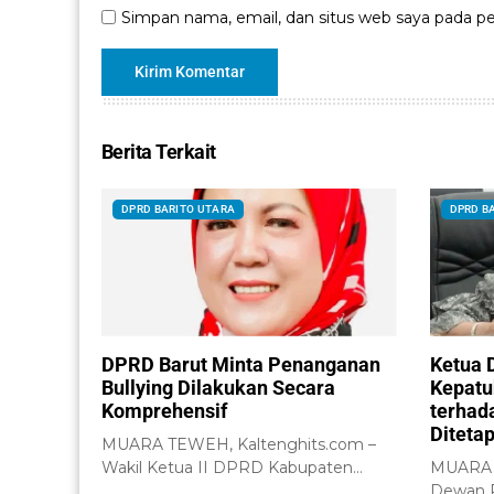
Simpan nama, email, dan situs web saya pada pe
Berita Terkait
DPRD BARITO UTARA
DPRD B
DPRD Barut Minta Penanganan
Ketua 
Bullying Dilakukan Secara
Kepatu
Komprehensif
terhad
Diteta
MUARA TEWEH, Kaltenghits.com –
Wakil Ketua II DPRD Kabupaten
MUARA T
Barito Utara, Henny...
Dewan P