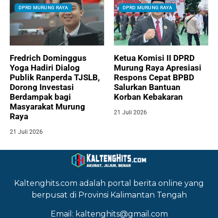
DPRD MURUNG RAYA
DPRD MURUNG RAYA
Fredrich Dominggus
Ketua Komisi II DPRD
Yoga Hadiri Dialog
Murung Raya Apresiasi
Publik Ranperda TJSLB,
Respons Cepat BPBD
Dorong Investasi
Salurkan Bantuan
Berdampak bagi
Korban Kebakaran
Masyarakat Murung
21 Juli 2026
Raya
21 Juli 2026
Kaltenghits.com adalah portal berita online yang
berpusat di Provinsi Kalimantan Tengah
Email: kaltenghits@gmail.com