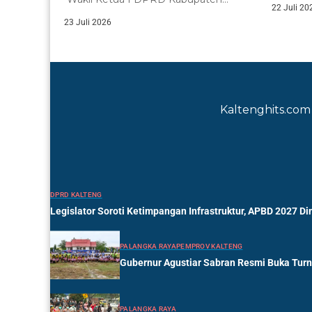
22 Juli 20
Murung Raya, Dina...
23 Juli 2026
Kaltenghits.com 
DPRD KALTENG
Legislator Soroti Ketimpangan Infrastruktur, APBD 2027 Di
PALANGKA RAYA
PEMPROV KALTENG
Gubernur Agustiar Sabran Resmi Buka Tur
PALANGKA RAYA