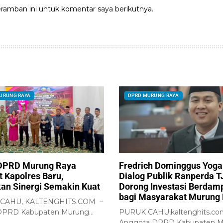
ramban ini untuk komentar saya berikutnya.
URUNG RAYA
DPRD MURUNG RAYA
DPRD Murung Raya
Fredrich Dominggus Yoga
 Kapolres Baru,
Dialog Publik Ranperda T
an Sinergi Semakin Kuat
Dorong Investasi Berdam
bagi Masyarakat Murung
CAHU, KALTENGHITS.COM –
DPRD Kabupaten Murung
PURUK CAHU,kaltenghits.co
 Rumiadi, menghadiri...
Anggota DPRD Kabupaten 