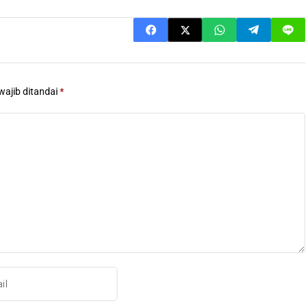
wajib ditandai
*