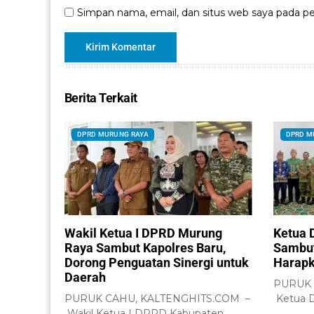
Simpan nama, email, dan situs web saya pada pe
Berita Terkait
DPRD MURUNG RAYA
DPRD M
Wakil Ketua I DPRD Murung
Ketua 
Raya Sambut Kapolres Baru,
Sambut
Dorong Penguatan Sinergi untuk
Harapk
Daerah
PURUK 
PURUK CAHU, KALTENGHITS.COM –
Ketua 
Wakil Ketua I DPRD Kabupaten
Raya, H.