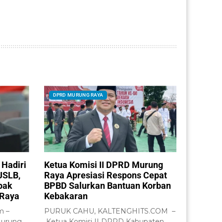
DPRD MURUNG RAYA
 Hadiri
Ketua Komisi II DPRD Murung
JSLB,
Raya Apresiasi Respons Cepat
pak
BPBD Salurkan Bantuan Korban
 Raya
Kebakaran
m –
PURUK CAHU, KALTENGHITS.COM –
Murung
Ketua Komisi II DPRD Kabupaten