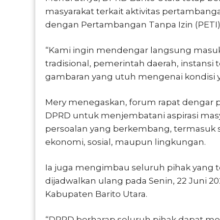
masyarakat terkait aktivitas pertambang
dengan Pertambangan Tanpa Izin (PETI) 
“Kami ingin mendengar langsung masuka
tradisional, pemerintah daerah, instansi t
gambaran yang utuh mengenai kondisi yan
Mery menegaskan, forum rapat dengar 
DPRD untuk menjembatani aspirasi masy
persoalan yang berkembang, termasuk 
ekonomi, sosial, maupun lingkungan.
Ia juga mengimbau seluruh pihak yang t
dijadwalkan ulang pada Senin, 22 Juni 
Kabupaten Barito Utara.
“DPRD berharap seluruh pihak dapat me