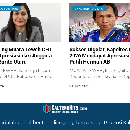
ARITO UTARA
DPRD BARITO UTARA
ing Muara Teweh CFD
Sukses Digelar, Kapolres
Apresiasi dari Anggota
2026 Mendapat Apresiasi 
arito Utara
Patih Herman AB
EWEH, kaltenghits.com -
MUARA TEWEH, kaltenghits.
 DPRD Kabupaten Barito
Keberhasilan pelaksanaan Kej
aruk Saritani, menyampaikan...
Bola Voli Kapolres Cup Tahun..
026
21 Juni 2026
adalah portal berita online yang berpusat di Provinsi 