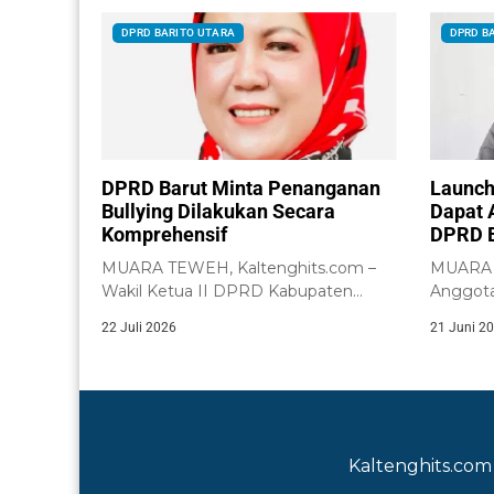
DPRD BARITO UTARA
DPRD B
DPRD Barut Minta Penanganan
Launch
Bullying Dilakukan Secara
Dapat 
Komprehensif
DPRD B
MUARA TEWEH, Kaltenghits.com –
MUARA T
Wakil Ketua II DPRD Kabupaten
Anggota
Barito Utara, Henny...
Utara, N
22 Juli 2026
21 Juni 2
Kaltenghits.com 