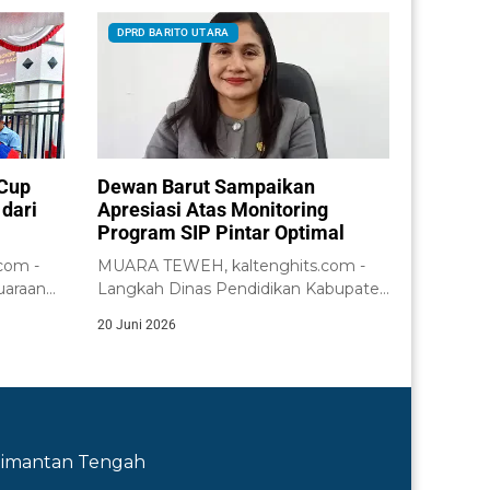
DPRD BARITO UTARA
 Cup
Dewan Barut Sampaikan
dari
Apresiasi Atas Monitoring
Program SIP Pintar Optimal
com -
MUARA TEWEH, kaltenghits.com -
uaraan
Langkah Dinas Pendidikan Kabupaten
.
Barito Utara yang melakukan
20 Juni 2026
monitoring...
Kalimantan Tengah