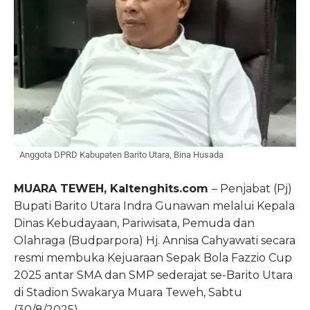
Anggota DPRD Kabupaten Barito Utara, Bina Husada
MUARA TEWEH, Kaltenghits.com
– Penjabat (Pj)
Bupati Barito Utara Indra Gunawan melalui Kepala
Dinas Kebudayaan, Pariwisata, Pemuda dan
Olahraga (Budparpora) Hj. Annisa Cahyawati secara
resmi membuka Kejuaraan Sepak Bola Fazzio Cup
2025 antar SMA dan SMP sederajat se-Barito Utara
di Stadion Swakarya Muara Teweh, Sabtu
(30/8/2025).