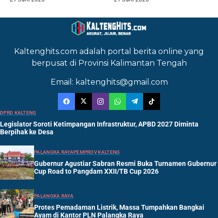
Kaltenghits.com adalah portal berita online yang
berpusat di Provinsi Kalimantan Tengah
Email: kaltenghits@gmail.com
DPRD KALTENG
Legislator Soroti Ketimpangan Infrastruktur, APBD 2027 Diminta
Berpihak ke Desa
PALANGKA RAYA
PEMPROV KALTENG
Gubernur Agustiar Sabran Resmi Buka Turnamen Gubernur
Cup Road to Pangdam XXII/TB Cup 2026
PALANGKA RAYA
Protes Pemadaman Listrik, Massa Tumpahkan Bangkai
Ayam di Kantor PLN Palangka Raya