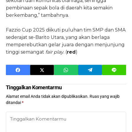
sekolah dan komunitas olahraga, sehingga
pembinaan sepak bola di daerah kita semakin
berkembang,” tambahnya.
Fazzio Cup 2025 diikuti puluhan tim SMP dan SMA
sederajat se-Barito Utara, yang akan berlaga
memperebutkan gelar juara dengan menjunjung
tinggi semangat
fair play
. (
red
)
Tinggalkan Komentarmu
Alamat email Anda tidak akan dipublikasikan.
Ruas yang wajib
ditandai
*