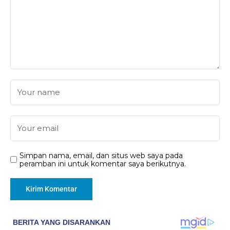
Simpan nama, email, dan situs web saya pada
peramban ini untuk komentar saya berikutnya.