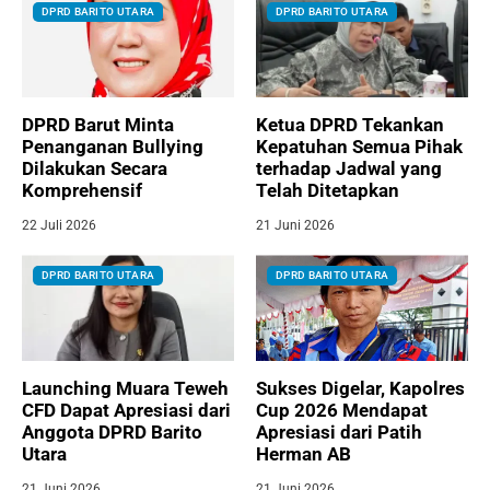
DPRD BARITO UTARA
DPRD BARITO UTARA
DPRD Barut Minta
Ketua DPRD Tekankan
Penanganan Bullying
Kepatuhan Semua Pihak
Dilakukan Secara
terhadap Jadwal yang
Komprehensif
Telah Ditetapkan
22 Juli 2026
21 Juni 2026
DPRD BARITO UTARA
DPRD BARITO UTARA
Launching Muara Teweh
Sukses Digelar, Kapolres
CFD Dapat Apresiasi dari
Cup 2026 Mendapat
Anggota DPRD Barito
Apresiasi dari Patih
Utara
Herman AB
21 Juni 2026
21 Juni 2026