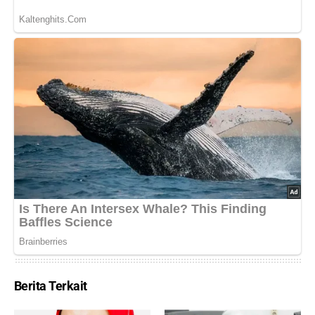
Berita Terkait