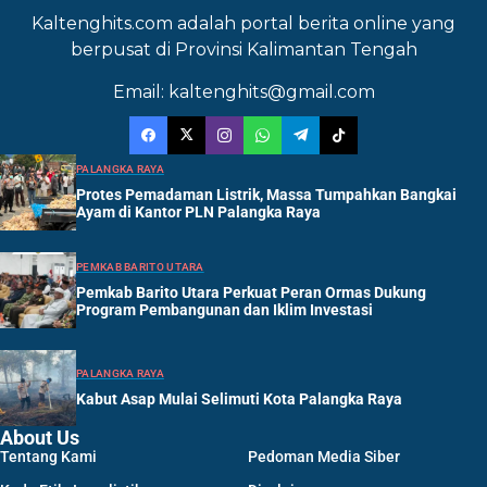
Kaltenghits.com adalah portal berita online yang
berpusat di Provinsi Kalimantan Tengah
Email: kaltenghits@gmail.com
PALANGKA RAYA
Protes Pemadaman Listrik, Massa Tumpahkan Bangkai
Ayam di Kantor PLN Palangka Raya
PEMKAB BARITO UTARA
Pemkab Barito Utara Perkuat Peran Ormas Dukung
Program Pembangunan dan Iklim Investasi
PALANGKA RAYA
Kabut Asap Mulai Selimuti Kota Palangka Raya
About Us
Tentang Kami
Pedoman Media Siber