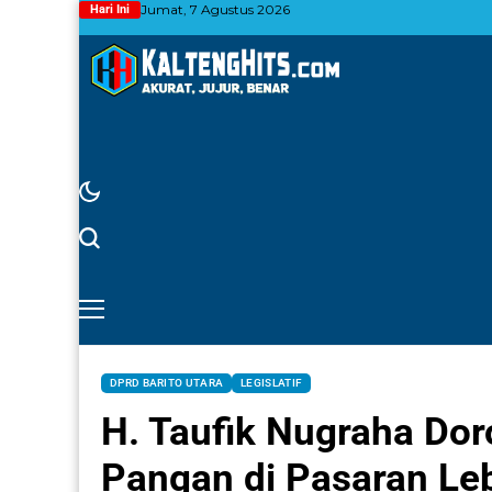
Jumat, 7 Agustus 2026
Hari Ini
DPRD BARITO UTARA
LEGISLATIF
H. Taufik Nugraha Do
Pangan di Pasaran Leb