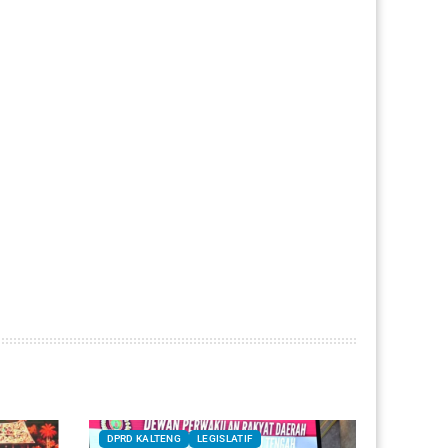
DPRD KALTENG
LEGISLATIF