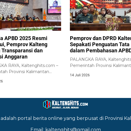
a APBD 2025 Resmi
Pemprov dan DPRD Kalte
jui, Pemprov Kalteng
Sepakati Penguatan Tata 
 Transparansi dan
dalam Pembahasan APBD
nsi Anggaran
PALANGKA RAYA, Kaltenghits
A RAYA, Kaltenghits.com –
Pemerintah Provinsi Kaliman
tah Provinsi Kalimantan
Tengah bersama DPRD Provi
14 Juli 2026
bersama DPRD Provinsi
Kalimantan...
26
an...
adalah portal berita online yang berpusat di Provinsi 
Email: kaltenghits@gmail.com