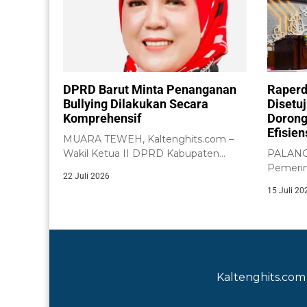
DPRD Barut Minta Penanganan
Raperd
Bullying Dilakukan Secara
Disetu
Komprehensif
Dorong
Efisie
MUARA TEWEH, Kaltenghits.com –
Wakil Ketua II DPRD Kabupaten
PALANGK
Barito Utara, Henny...
Pemerin
22 Juli 2026
Tengah 
15 Juli 20
Kalimant
Kaltenghits.com 