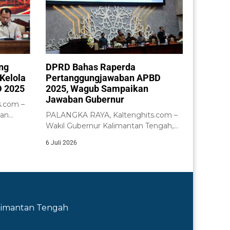
ng
DPRD Bahas Raperda
Kelola
Pertanggungjawaban APBD
 2025
2025, Wagub Sampaikan
Jawaban Gubernur
.com –
tan
PALANGKA RAYA, Kaltenghits.com –
nsi
Wakil Gubernur Kalimantan Tengah,
H. Edy Pratowo, menyampaikan...
6 Juli 2026
Kalimantan Tengah