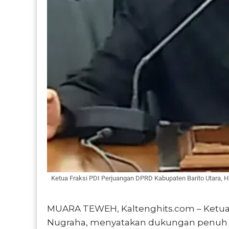
Ketua Fraksi PDI Perjuangan DPRD Kabupaten Barito Utara, H
MUARA TEWEH, Kaltenghits.com – Ketua K
Nugraha, menyatakan dukungan penuh 