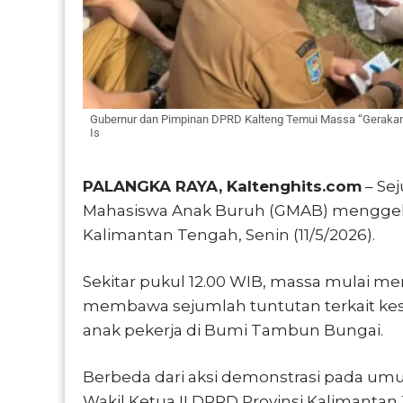
Gubernur dan Pimpinan DPRD Kalteng Temui Massa “Gerakan M
Is
PALANGKA RAYA, Kaltenghits.com
– Se
Mahasiswa Anak Buruh (GMAB) menggelar
Kalimantan Tengah, Senin (11/5/2026).
Sekitar pukul 12.00 WIB, massa mulai 
membawa sejumlah tuntutan terkait kes
anak pekerja di Bumi Tambun Bungai.
Berbeda dari aksi demonstrasi pada u
Wakil Ketua II DPRD Provinsi Kalimant