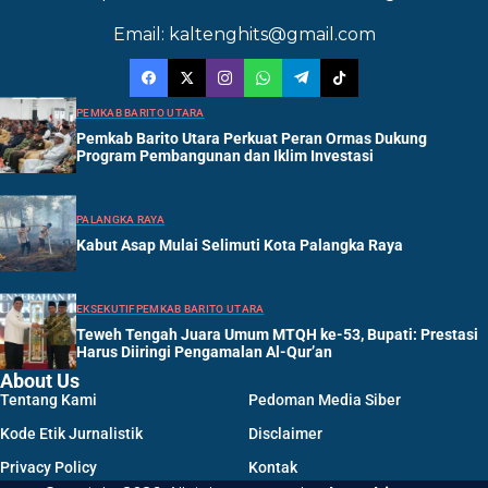
Email: kaltenghits@gmail.com
PEMKAB BARITO UTARA
Pemkab Barito Utara Perkuat Peran Ormas Dukung
Program Pembangunan dan Iklim Investasi
PALANGKA RAYA
Kabut Asap Mulai Selimuti Kota Palangka Raya
EKSEKUTIF
PEMKAB BARITO UTARA
Teweh Tengah Juara Umum MTQH ke-53, Bupati: Prestasi
Harus Diiringi Pengamalan Al-Qur’an
About Us
Tentang Kami
Pedoman Media Siber
Kode Etik Jurnalistik
Disclaimer
Privacy Policy
Kontak