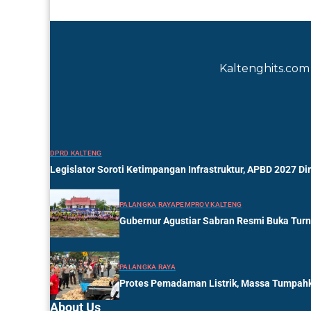
Kaltenghits.com 
DPRD KALTENG
Legislator Soroti Ketimpangan Infrastruktur, APBD 2027 Di
PALANGKA RAYA
PEMPROV KALTENG
Gubernur Agustiar Sabran Resmi Buka Tur
PALANGKA RAYA
Protes Pemadaman Listrik, Massa Tumpahk
About Us