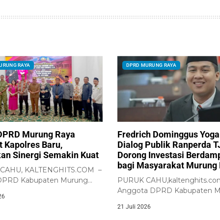
URUNG RAYA
DPRD MURUNG RAYA
DPRD Murung Raya
Fredrich Dominggus Yoga
 Kapolres Baru,
Dialog Publik Ranperda T
an Sinergi Semakin Kuat
Dorong Investasi Berdam
bagi Masyarakat Murung
CAHU, KALTENGHITS.COM –
DPRD Kabupaten Murung
PURUK CAHU,kaltenghits.co
 Rumiadi, menghadiri...
Anggota DPRD Kabupaten 
26
Raya, Fredrich Dominggus Yo
21 Juli 2026
S.H.,...