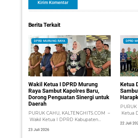
Berita Terkait
DPRD MURUNG RAYA
DPRD M
Wakil Ketua I DPRD Murung
Ketua 
Raya Sambut Kapolres Baru,
Sambut
Dorong Penguatan Sinergi untuk
Harapk
Daerah
PURUK 
PURUK CAHU, KALTENGHITS.COM –
Ketua 
Wakil Ketua I DPRD Kabupaten
Raya, H.
22 Juli 20
Murung Raya, Dina...
23 Juli 2026