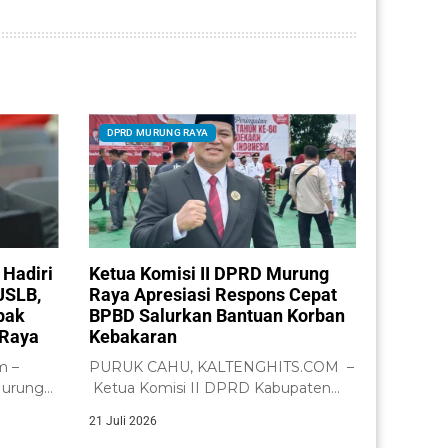
DPRD MURUNG RAYA
 Hadiri
Ketua Komisi II DPRD Murung
JSLB,
Raya Apresiasi Respons Cepat
pak
BPBD Salurkan Bantuan Korban
 Raya
Kebakaran
m –
PURUK CAHU, KALTENGHITS.COM –
Murung
Ketua Komisi II DPRD Kabupaten
ga,
Murung Raya, Bebie,...
21 Juli 2026