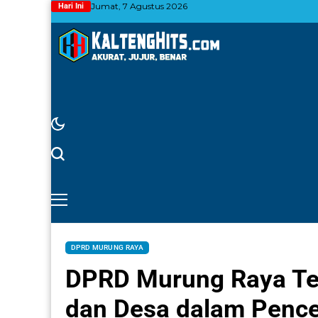
Jumat, 7 Agustus 2026
Hari Ini
DPRD MURUNG RAYA
DPRD Murung Raya Te
dan Desa dalam Penc