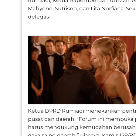
Rumiadi, Ketua Bapemperda Tuti Marheni, 
Mahyono, Sutrisno, dan Lita Norfiana. S
delegasi.
Ketua DPRD Rumiadi menekankan penting
pusat dan daerah. “Forum ini membuka 
harus mendukung kemudahan berusaha
daya saing daerah,” ujarnya, Kamis (28/8/