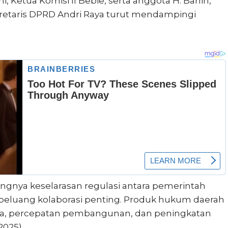
Ketua Komisi II Bebie, serta anggota H. Barlin,
ekretaris DPRD Andri Raya turut mendampingi
nya keselarasan regulasi antara pemerintah
peluang kolaborasi penting. Produk hukum daerah
, percepatan pembangunan, dan peningkatan
2025).