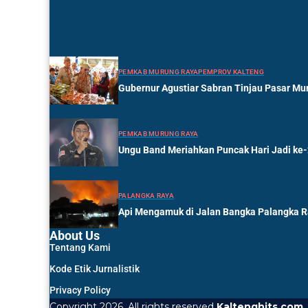
PEMKAB MURUNG RAYA
PEMPROV KALTENG
Gubernur Agustiar Sabran Tinjau Pasar Mur
PEMKAB MURUNG RAYA
Ungu Band Meriahkan Puncak Hari Jadi ke
PALANGKA RAYA
Api Mengamuk di Jalan Bangka Palangka 
About Us
Tentang Kami
Kode Etik Jurnalistik
Privacy Policy
Copyright 2026. All rights reserved
Kaltenghits.com