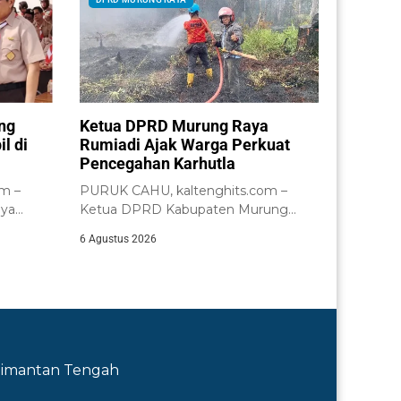
ng
Ketua DPRD Murung Raya
l di
Rumiadi Ajak Warga Perkuat
Pencegahan Karhutla
m –
PURUK CAHU, kaltenghits.com –
ya
Ketua DPRD Kabupaten Murung
dap
Raya, Rumiadi, meminta masyarakat...
6 Agustus 2026
Kalimantan Tengah