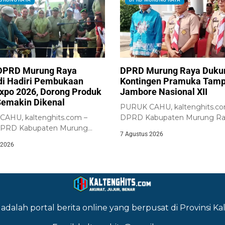
DPRD Murung Raya
DPRD Murung Raya Duku
i Hadiri Pembukaan
Kontingen Pramuka Tampi
xpo 2026, Dorong Produk
Jambore Nasional XII
Semakin Dikenal
PURUK CAHU, kaltenghits.co
AHU, kaltenghits.com –
DPRD Kabupaten Murung Ra
DPRD Kabupaten Murung
memberikan dukungan terha
7 Agustus 2026
umiadi, menghadiri
keberangkatan...
 2026
an...
adalah portal berita online yang berpusat di Provinsi 