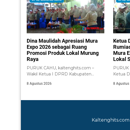
Dina Maulidah Apresiasi Mura
Ketua 
Expo 2026 sebagai Ruang
Rumiad
Promosi Produk Lokal Murung
Mura E
Raya
Lokal 
PURUK CAHU, kaltenghits.com –
PURUK C
Wakil Ketua I DPRD Kabupaten
Ketua 
Murung Raya, Dina...
Raya, R
8 Agustus 2026
8 Agustus
pembuka
Kaltenghits.com 