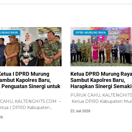
URUNG RAYA
DPRD MURUNG RAYA
Ketua I DPRD Murung
Ketua DPRD Murung Ray
ambut Kapolres Baru,
Sambut Kapolres Baru,
 Penguatan Sinergi untuk
Harapkan Sinergi Semaki
h
PURUK CAHU, KALTENGHIT
CAHU, KALTENGHITS.COM –
Ketua DPRD Kabupaten Mu
etua I DPRD Kabupaten
Raya, H. Rumiadi, menghadiri..
22 Juli 2026
aya, Dina...
26