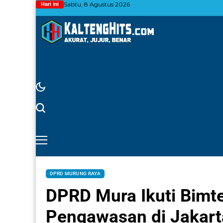
Sabtu, 8 Agustus 2026
Hari Ini
DPRD MURUNG RAYA
DPRD Mura Ikuti Bimte
Pengawasan di Jakart