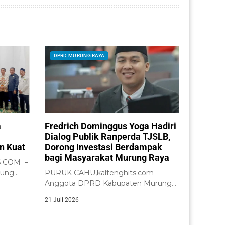
DPRD MURUNG RAYA
a
Fredrich Dominggus Yoga Hadiri
Dialog Publik Ranperda TJSLB,
n Kuat
Dorong Investasi Berdampak
bagi Masyarakat Murung Raya
S.COM –
rung
PURUK CAHU,kaltenghits.com –
.
Anggota DPRD Kabupaten Murung
Raya, Fredrich Dominggus Yoga,
21 Juli 2026
S.H.,...