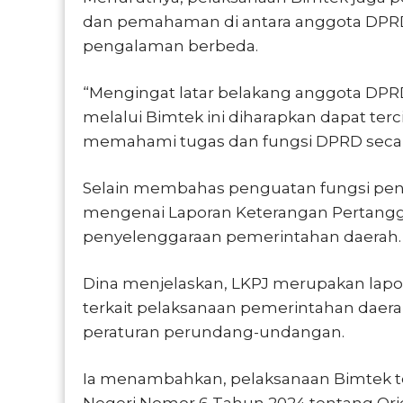
dan pemahaman di antara anggota DPRD 
pengalaman berbeda.
“Mengingat latar belakang anggota DPRD
melalui Bimtek ini diharapkan dapat t
memahami tugas dan fungsi DPRD secar
Selain membahas penguatan fungsi pen
mengenai Laporan Keterangan Pertangg
penyelenggaraan pemerintahan daerah.
Dina menjelaskan, LKPJ merupakan lap
terkait pelaksanaan pemerintahan daera
peraturan perundang-undangan.
Ia menambahkan, pelaksanaan Bimtek t
Negeri Nomor 6 Tahun 2024 tentang Or