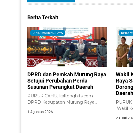
Berita Terkait
DPRD MURUNG RAYA
DPRD M
DPRD dan Pemkab Murung Raya
Wakil 
Setujui Perubahan Perda
Raya S
Susunan Perangkat Daerah
Dorong
Daera
PURUK CAHU, kaltenghits.com –
DPRD Kabupaten Murung Raya
PURUK 
bersama Pemerintah Kabupaten
Wakil K
1 Agustus 2026
Murung...
Murung R
23 Juli 20