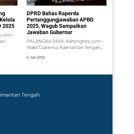
ng
DPRD Bahas Raperda
Kelola
Pertanggungjawaban APBD
 2025
2025, Wagub Sampaikan
Jawaban Gubernur
.com –
tan
PALANGKA RAYA, Kaltenghits.com –
nsi
Wakil Gubernur Kalimantan Tengah,
H. Edy Pratowo, menyampaikan...
6 Juli 2026
Kalimantan Tengah