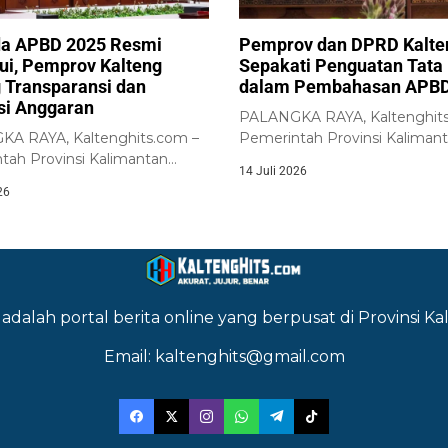
a APBD 2025 Resmi
Pemprov dan DPRD Kalte
jui, Pemprov Kalteng
Sepakati Penguatan Tata 
 Transparansi dan
dalam Pembahasan APBD
nsi Anggaran
PALANGKA RAYA, Kaltenghits
A RAYA, Kaltenghits.com –
Pemerintah Provinsi Kaliman
tah Provinsi Kalimantan
Tengah bersama DPRD Provi
14 Juli 2026
bersama DPRD Provinsi
Kalimantan...
26
an...
adalah portal berita online yang berpusat di Provinsi 
Email: kaltenghits@gmail.com