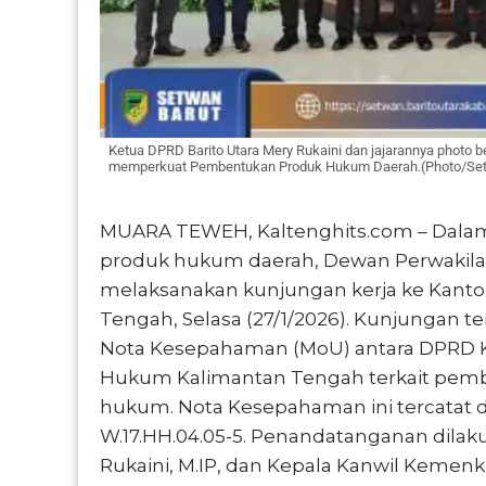
Ketua DPRD Barito Utara Mery Rukaini dan jajarannya photo
memperkuat Pembentukan Produk Hukum Daerah.(Photo/Se
MUARA TEWEH, Kaltenghits.com – Dala
produk hukum daerah, Dewan Perwakilan
melaksanakan kunjungan kerja ke Kant
Tengah, Selasa (27/1/2026). Kunjungan
Nota Kesepahaman (MoU) antara DPRD K
Hukum Kalimantan Tengah terkait pem
hukum. Nota Kesepahaman ini tercata
W.17.HH.04.05-5. Penandatanganan dilakuk
Rukaini, M.IP, dan Kepala Kanwil Kemenk