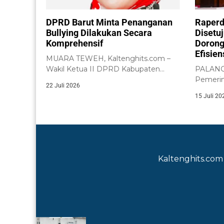
DPRD Barut Minta Penanganan
Raperd
Bullying Dilakukan Secara
Disetu
Komprehensif
Dorong
Efisie
MUARA TEWEH, Kaltenghits.com –
Wakil Ketua II DPRD Kabupaten
PALANGK
Barito Utara, Henny...
Pemerin
22 Juli 2026
Tengah 
15 Juli 20
Kalimant
Kaltenghits.com 