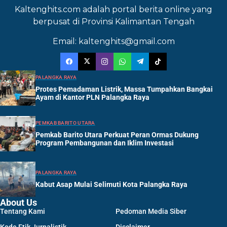
Kaltenghits.com adalah portal berita online yang
berpusat di Provinsi Kalimantan Tengah
Email: kaltenghits@gmail.com
PALANGKA RAYA
Protes Pemadaman Listrik, Massa Tumpahkan Bangkai
Ayam di Kantor PLN Palangka Raya
PEMKAB BARITO UTARA
Pemkab Barito Utara Perkuat Peran Ormas Dukung
Program Pembangunan dan Iklim Investasi
PALANGKA RAYA
Kabut Asap Mulai Selimuti Kota Palangka Raya
About Us
Tentang Kami
Pedoman Media Siber
Kode Etik Jurnalistik
Disclaimer