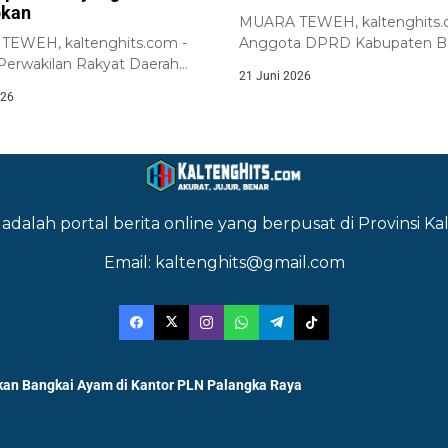
pkan
MUARA TEWEH, kaltenghits.
EWEH, kaltenghits.com -
Anggota DPRD Kabupaten Ba
erwakilan Rakyat Daerah
Utara, Naruk Saritani, menyam
21 Juni 2026
abupaten Barito Utara...
026
adalah portal berita online yang berpusat di Provinsi 
Email: kaltenghits@gmail.com
an Bangkai Ayam di Kantor PLN Palangka Raya