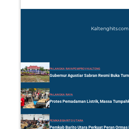
Kaltenghits.com 
PALANGKA RAYA
PEMPROV KALTENG
Gubernur Agustiar Sabran Resmi Buka Tur
PALANGKA RAYA
Protes Pemadaman Listrik, Massa Tumpahk
PEMKAB BARITO UTARA
Pemkab Barito Utara Perkuat Peran Ormas