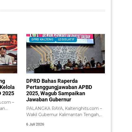
DPRD KALTENG
LEGISLATIF
ng
DPRD Bahas Raperda
Kelola
Pertanggungjawaban APBD
 2025
2025, Wagub Sampaikan
Jawaban Gubernur
.com –
tan
PALANGKA RAYA, Kaltenghits.com –
nsi
Wakil Gubernur Kalimantan Tengah,
H. Edy Pratowo, menyampaikan...
6 Juli 2026