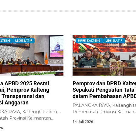
ALTENG
LEGISLATIF
DPRD KALTENG
LEGISLATIF
a APBD 2025 Resmi
Pemprov dan DPRD Kalte
jui, Pemprov Kalteng
Sepakati Penguatan Tata 
 Transparansi dan
dalam Pembahasan APBD
nsi Anggaran
PALANGKA RAYA, Kaltenghits
A RAYA, Kaltenghits.com –
Pemerintah Provinsi Kaliman
tah Provinsi Kalimantan
Tengah bersama DPRD Provi
14 Juli 2026
bersama DPRD Provinsi
Kalimantan...
26
an...