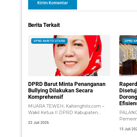
Berita Terkait
DPRD BARITO UTARA
DPRD K
DPRD Barut Minta Penanganan
Raperd
Bullying Dilakukan Secara
Disetu
Komprehensif
Dorong
Efisie
MUARA TEWEH, Kaltenghits.com –
Wakil Ketua II DPRD Kabupaten
PALANGK
Barito Utara, Henny...
Pemerin
22 Juli 2026
Tengah 
15 Juli 20
Kalimant