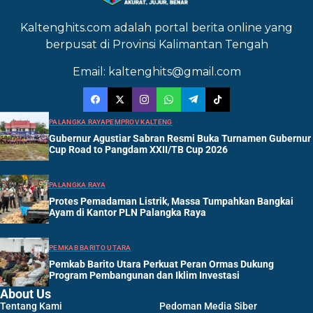
Kaltenghits.com adalah portal berita online yang
berpusat di Provinsi Kalimantan Tengah
Email: kaltenghits@gmail.com
PALANGKA RAYA
PEMPROV KALTENG
Gubernur Agustiar Sabran Resmi Buka Turnamen Gubernur
Cup Road to Pangdam XXII/TB Cup 2026
PALANGKA RAYA
Protes Pemadaman Listrik, Massa Tumpahkan Bangkai
Ayam di Kantor PLN Palangka Raya
PEMKAB BARITO UTARA
Pemkab Barito Utara Perkuat Peran Ormas Dukung
Program Pembangunan dan Iklim Investasi
About Us
Tentang Kami
Pedoman Media Siber