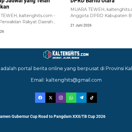
ap Jadwal yang Telah
DPRD Barito Utara
pkan
MUARA TEWEH, kaltenghits.
EWEH, kaltenghits.com -
Anggota DPRD Kabupaten Ba
erwakilan Rakyat Daerah
Utara, Naruk Saritani, menyam
21 Juni 2026
abupaten Barito Utara...
026
adalah portal berita online yang berpusat di Provinsi 
Email: kaltenghits@gmail.com
namen Gubernur Cup Road to Pangdam XXII/TB Cup 2026