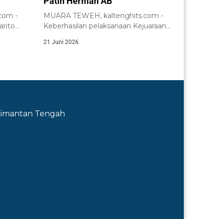
Patih Herman AB
com -
MUARA TEWEH, kaltenghits.com -
rito
Keberhasilan pelaksanaan Kejuaraan
paikan...
Bola Voli Kapolres Cup Tahun...
21 Juni 2026
Kalimantan Tengah