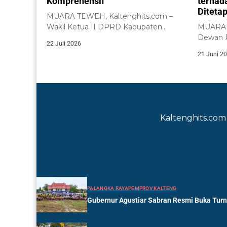
Komprehensif
terhad
Diteta
MUARA TEWEH, Kaltenghits.com –
Wakil Ketua II DPRD Kabupaten
MUARA T
Barito Utara, Henny...
Dewan P
22 Juli 2026
(DPRD) K
21 Juni 2
Kaltenghits.com 
PALANGKA RAYA
PEMPROV KALTENG
Gubernur Agustiar Sabran Resmi Buka Tur