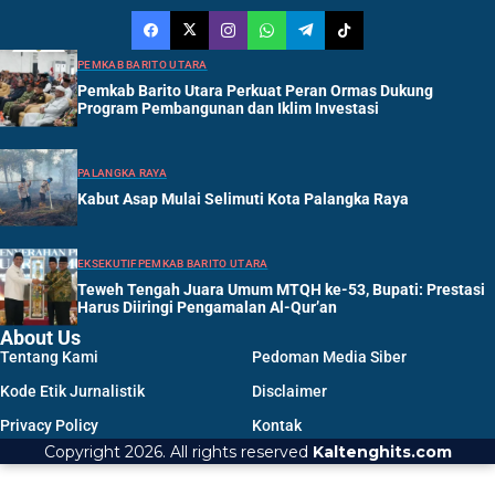
PEMKAB BARITO UTARA
Pemkab Barito Utara Perkuat Peran Ormas Dukung
Program Pembangunan dan Iklim Investasi
PALANGKA RAYA
Kabut Asap Mulai Selimuti Kota Palangka Raya
EKSEKUTIF
PEMKAB BARITO UTARA
Teweh Tengah Juara Umum MTQH ke-53, Bupati: Prestasi
Harus Diiringi Pengamalan Al-Qur’an
About Us
Tentang Kami
Pedoman Media Siber
Kode Etik Jurnalistik
Disclaimer
Privacy Policy
Kontak
Copyright 2026. All rights reserved
Kaltenghits.com