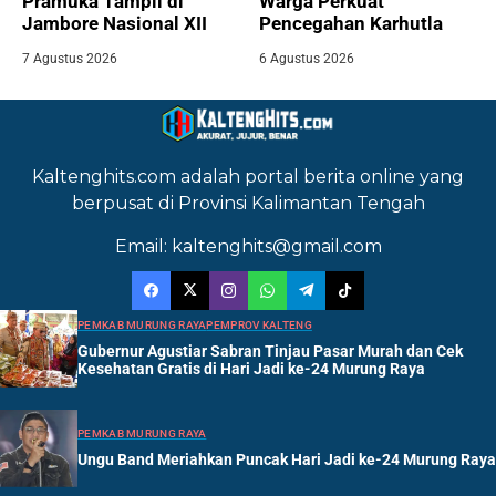
Pramuka Tampil di
Warga Perkuat
Jambore Nasional XII
Pencegahan Karhutla
7 Agustus 2026
6 Agustus 2026
Kaltenghits.com adalah portal berita online yang
berpusat di Provinsi Kalimantan Tengah
Email: kaltenghits@gmail.com
PEMKAB MURUNG RAYA
PEMPROV KALTENG
Gubernur Agustiar Sabran Tinjau Pasar Murah dan Cek
Kesehatan Gratis di Hari Jadi ke-24 Murung Raya
PEMKAB MURUNG RAYA
Ungu Band Meriahkan Puncak Hari Jadi ke-24 Murung Raya