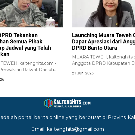
DPRD Tekankan
Launching Muara Teweh 
han Semua Pihak
Dapat Apresiasi dari Ang
ap Jadwal yang Telah
DPRD Barito Utara
pkan
MUARA TEWEH, kaltenghits.
EWEH, kaltenghits.com -
Anggota DPRD Kabupaten Ba
erwakilan Rakyat Daerah
Utara, Naruk Saritani, menyam
21 Juni 2026
abupaten Barito Utara...
026
adalah portal berita online yang berpusat di Provinsi 
Email: kaltenghits@gmail.com