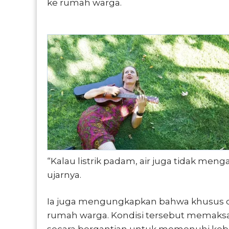
ke rumah warga.
“Kalau listrik padam, air juga tidak meng
ujarnya.
Ia juga mengungkapkan bahwa khusus di De
rumah warga. Kondisi tersebut memaks
secara bergantian untuk memenuhi kebu