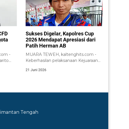
CFD
Sukses Digelar, Kapolres Cup
gota
2026 Mendapat Apresiasi dari
Patih Herman AB
com -
MUARA TEWEH, kaltenghits.com -
rito
Keberhasilan pelaksanaan Kejuaraan
paikan...
Bola Voli Kapolres Cup Tahun...
21 Juni 2026
Kalimantan Tengah