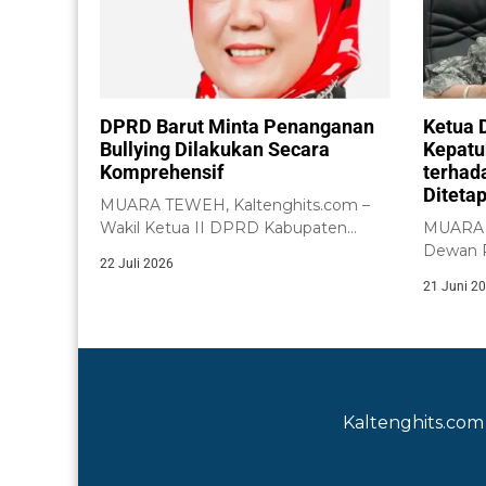
DPRD Barut Minta Penanganan
Ketua 
Bullying Dilakukan Secara
Kepatu
Komprehensif
terhad
Diteta
MUARA TEWEH, Kaltenghits.com –
Wakil Ketua II DPRD Kabupaten
MUARA T
Barito Utara, Henny...
Dewan P
22 Juli 2026
(DPRD) K
21 Juni 2
Kaltenghits.com 