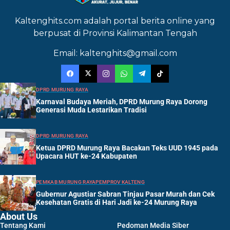
Kaltenghits.com adalah portal berita online yang
berpusat di Provinsi Kalimantan Tengah
Email: kaltenghits@gmail.com
DPRD MURUNG RAYA
Karnaval Budaya Meriah, DPRD Murung Raya Dorong
Generasi Muda Lestarikan Tradisi
DPRD MURUNG RAYA
Ketua DPRD Murung Raya Bacakan Teks UUD 1945 pada
Upacara HUT ke-24 Kabupaten
PEMKAB MURUNG RAYA
PEMPROV KALTENG
Gubernur Agustiar Sabran Tinjau Pasar Murah dan Cek
Kesehatan Gratis di Hari Jadi ke-24 Murung Raya
About Us
Tentang Kami
Pedoman Media Siber